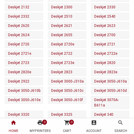
Deskjet 2132
Deskjet 2300
Deskjet 2330
Deskjet 2332
Deskjet 2510
Deskjet 2540
Deskjet 2620
Deskjet 2621
Deskjet 2623
Deskjet 2624
Deskjet 2655
Deskjet 2700
Deskjet 2720
Deskjet 2720e
Deskjet 2721
Deskjet 2721e
Deskjet 2722
Deskjet 2722e
Deskjet 2723
Deskjet 2723e
Deskjet 2820
Deskjet 2820e
Deskjet 2823
Deskjet 2823e
Deskjet 2922
Deskjet 3000-J310a
Deskjet 3050-J610a
Deskjet 3050-J610b
Deskjet 3050-J610c
Deskjet 3050-J610d
Deskjet 3050-J610e
Deskjet 3050-J610f
Deskjet 3070A-
B611a
Deskjet 3320
Deskjet 3325
Deskjet 340
home
print
shopping_cart
account_box
search
0
0
Deskjet 3420
Deskjet 3420v
Deskjet 3425
HOME
MYPRINTERS
CART
ACCOUNT
SEARCH
Deskjet 350c
Deskjet 350cbi
Deskjet 3520