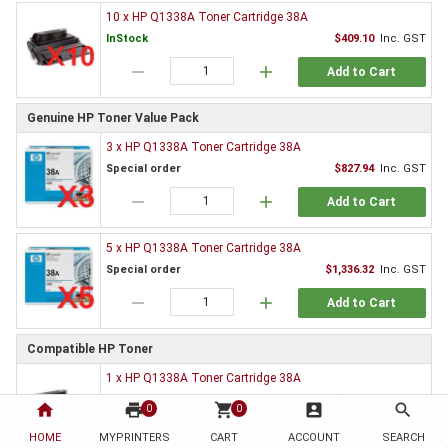
10 x HP Q1338A Toner Cartridge 38A
InStock
$409.10
Inc. GST
remove
add
Add to Cart
Genuine HP Toner Value Pack
3 x HP Q1338A Toner Cartridge 38A
Special order
$827.94
Inc. GST
remove
add
Add to Cart
5 x HP Q1338A Toner Cartridge 38A
Special order
$1,336.32
Inc. GST
remove
add
Add to Cart
Compatible HP Toner
1 x HP Q1338A Toner Cartridge 38A
InStock
$42.44
Inc. GST
home
print
shopping_cart
account_box
search
0
0
remove
add
Add to Cart
HOME
MYPRINTERS
CART
ACCOUNT
SEARCH