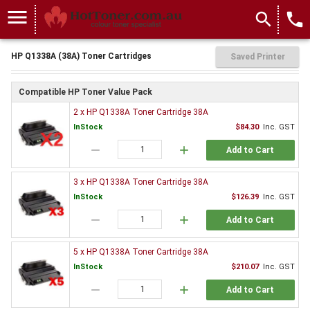
menu
search
local_phone
HP Q1338A (38A) Toner Cartridges
Saved Printer
Compatible HP Toner Value Pack
2 x HP Q1338A Toner Cartridge 38A
InStock
$84.30
Inc. GST
remove
add
Add to Cart
3 x HP Q1338A Toner Cartridge 38A
InStock
$126.39
Inc. GST
remove
add
Add to Cart
5 x HP Q1338A Toner Cartridge 38A
InStock
$210.07
Inc. GST
remove
add
Add to Cart